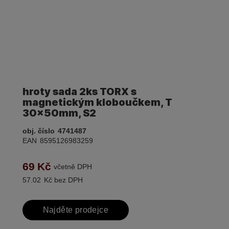
hroty sada 2ks TORX s
magnetickým kloboučkem, T
30x50mm, S2
obj. číslo
4741487
EAN
8595126983259
69
Kč
včetně DPH
57.02
Kč bez DPH
Najděte prodejce