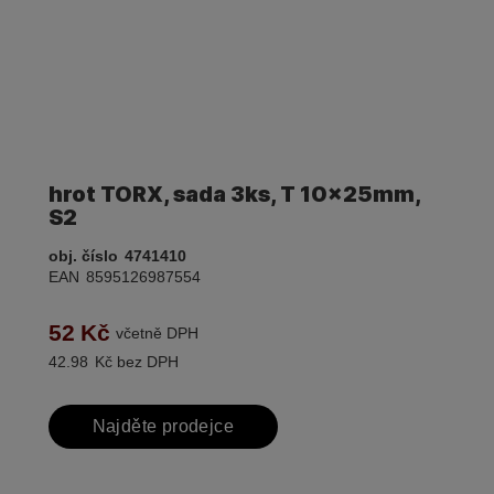
hrot TORX, sada 3ks, T 10x25mm,
S2
obj. číslo
4741410
EAN
8595126987554
52
Kč
včetně DPH
42.98
Kč bez DPH
Najděte prodejce