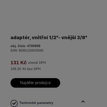
adaptér, vnitřní 1/2"- vnější 3/8"
obj. číslo
4700908
EAN
8595126933940
131
Kč
včetně DPH
108.26
Kč bez DPH
Najděte prodejce
Technické parametry