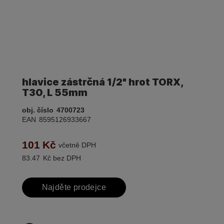
hlavice zástrčná 1/2" hrot TORX,
T30, L 55mm
obj. číslo
4700723
EAN
8595126933667
101
Kč
včetně DPH
83.47
Kč bez DPH
Najděte prodejce