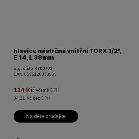
hlavice nástrčná vnitřní TORX 1/2",
E 14, L 38mm
obj. číslo
4700702
EAN
8595126933599
114
Kč
včetně DPH
94.21
Kč bez DPH
Najděte prodejce