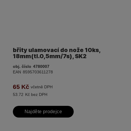
břity ulamovací do nože 10ks,
18mm(tl.0,5mm/7s), SK2
obj. číslo
4780007
EAN
8595703611278
65
Kč
včetně DPH
53.72
Kč bez DPH
Najděte prodejce