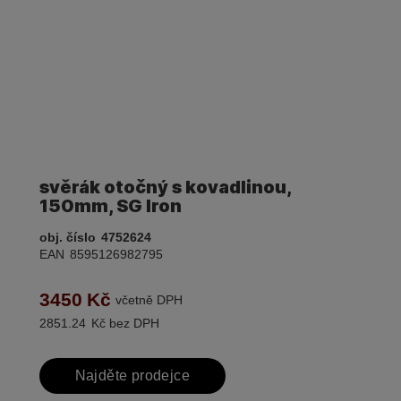
svěrák otočný s kovadlinou,
150mm, SG Iron
obj. číslo
4752624
EAN
8595126982795
3450
Kč
včetně DPH
2851.24
Kč bez DPH
Najděte prodejce