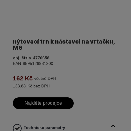
nýtovací trn k nástavci na vrtačku,
M6
obj. číslo
4770658
EAN
8595126981200
162
Kč
včetně DPH
133.88
Kč bez DPH
Najděte prodejce
Technické parametry