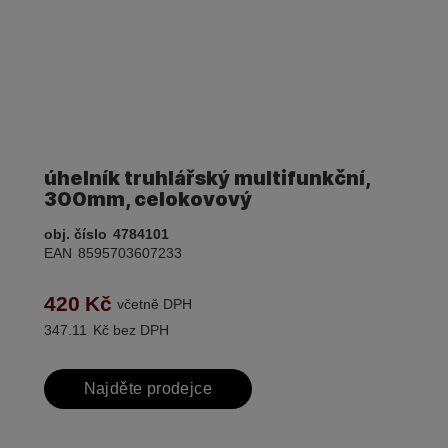
úhelník truhlářský multifunkční,
300mm, celokovový
obj. číslo
4784101
EAN
8595703607233
420
Kč
včetně DPH
347.11
Kč bez DPH
Najděte prodejce