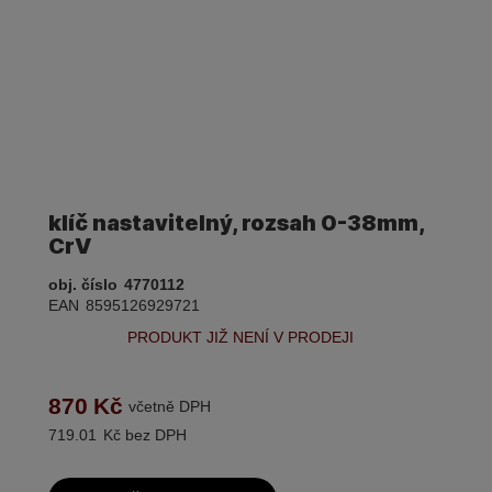
klíč nastavitelný, rozsah 0-38mm,
CrV
obj. číslo
4770112
EAN
8595126929721
PRODUKT JIŽ NENÍ V PRODEJI
870
Kč
včetně DPH
719.01
Kč bez DPH