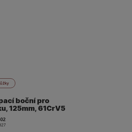
nůžky
ípací boční pro
ku, 125mm, 61CrV5
402
827