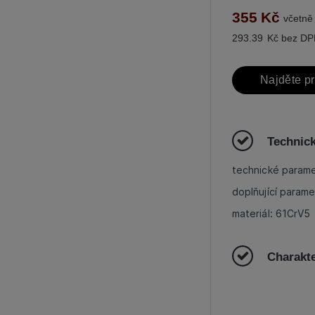
355
Kč
včetně
293.39
Kč bez D
Najděte p
Technic
technické param
doplňující param
materiál: 61CrV5
Charakte