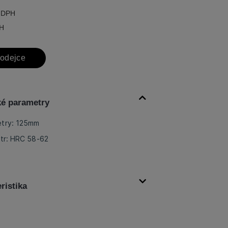
 DPH
PH
rodejce
ké parametry
etry: 125mm
etr: HRC 58-62
ristika