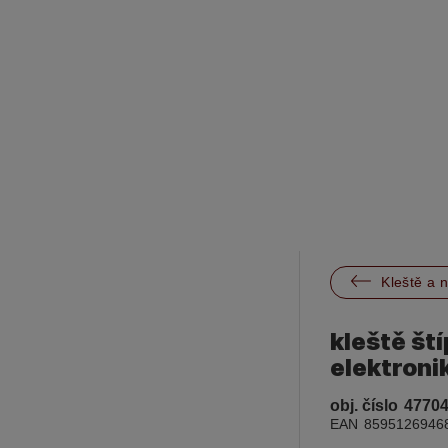

Kleště a 
kleště št
elektroni
obj. číslo
4770
EAN
8595126946